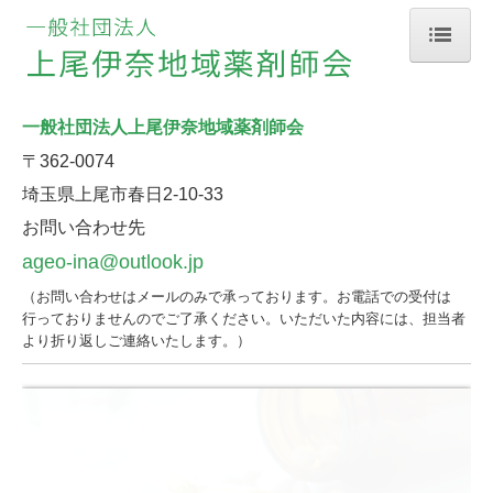
ホーム
一般社団法人
上尾伊奈地域薬剤師会
地域薬局の機能や特色
〒362-0074
休日／夜間の案内
埼玉県上尾市春日
2-10-33
お問い合わせ先
地域薬剤師会入会のご案内
ageo-ina@outlook.jp
会員専用ページ
（
お問い合わせはメールのみで承っております。
お電話での受付は
行っておりませんのでご了承ください。
いただいた内容には、担当者
アクションリスト関係
より折り返しご連絡いたします。
）
会員向け災害関連ページ
リスト掲載を希望薬局の方へ R8.4から
管理ページ