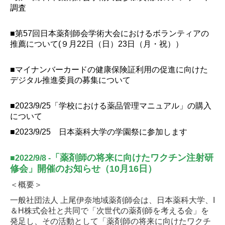
調査
■第57回日本薬剤師会学術大会におけるボランティアの
推薦について
(９月22日（日）23日（月・祝））
■マイナンバーカードの健康保険証利用の促進に向けた
デジタル推進委員の募集について
■2023/9/25「学校における薬品管理マニュアル」の購入
について
■2023/9/25 日本薬科大学の学園祭に参加します
「薬剤師の将来に向けたワクチン注射研
■
2022/9/8
-
修会」開催のお知らせ
（10月16日）
＜概要＞
一般社団法人 上尾伊奈地域薬剤師会は、日本薬科大学、
I
＆
H
株式会社と共同で「次世代の薬剤師を考える会」を
発足し、その活動として「薬剤師の将来に向けたワクチ