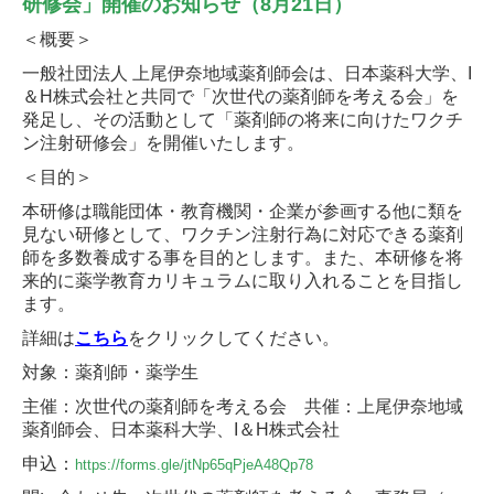
研修会」開催のお知らせ
（8月21日）
＜概要＞
一般社団法人 上尾伊奈地域薬剤師会は、日本薬科大学、
I
＆
H
株式会社と共同で「次世代の薬剤師を考える会」を
発足し、その活動として「薬剤師の将来に向けたワクチ
ン注射研修会」を開催いたします。
＜目的＞
本研修は職能団体・教育機関・企業が参画する他に類を
見ない研修として、ワクチン注射行為に対応できる薬剤
師を多数養成する事を目的とします。
また、本研修を将
来的に薬学教育カリキュラムに取り入れることを目指し
ます。
詳細は
こちら
をクリックしてください。
対象：薬剤師・薬学生
主催：次世代の薬剤師を考える会
共催：上尾伊奈地域
薬剤師会、日本薬科大学、
I
＆
H
株式会社
申込：
https://forms.gle/jtNp65qPjeA48Qp78