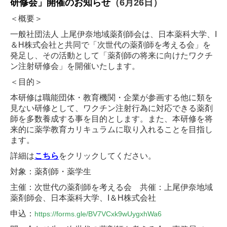
研修会」開催のお知らせ
（6月26日）
＜概要＞
一般社団法人 上尾伊奈地域薬剤師会は、日本薬科大学、
I
＆
H
株式会社と共同で「次世代の薬剤師を考える会」を
発足し、その活動として「薬剤師の将来に向けたワクチ
ン注射研修会」を開催いたします。
＜目的＞
本研修は職能団体・教育機関・企業が参画する他に類を
見ない研修として、ワクチン注射行為に対応できる薬剤
師を多数養成する事を目的とします。
また、本研修を将
来的に薬学教育カリキュラムに取り入れることを目指し
ます。
詳細は
こちら
をクリックしてください。
対象：薬剤師・薬学生
主催：次世代の薬剤師を考える会
共催：上尾伊奈地域
薬剤師会、日本薬科大学、
I
＆
H
株式会社
申込：
https://forms.gle/BV7VCxk9wUygxhWa6 