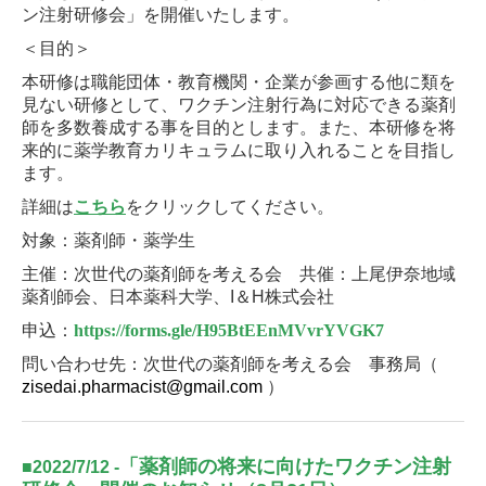
ン注射研修会」を開催いたします。
＜目的＞
本研修は職能団体・教育機関・企業が参画する他に類を
見ない研修として、ワクチン注射行為に対応できる薬剤
師を多数養成する事を目的とします。
また、本研修を将
来的に薬学教育カリキュラムに取り入れることを目指し
ます。
詳細は
こちら
をクリックしてください。
対象：薬剤師・薬学生
主催：次世代の薬剤師を考える会
共催：上尾伊奈地域
薬剤師会、日本薬科大学、
I
＆
H
株式会社
申込：
https://forms.gle/H95BtEEnMVvrYVGK7
問い合わせ先：次世代の薬剤師を考える会 事務局（
zisedai.pharmacist@gmail.com
）
「薬剤師の将来に向けたワクチン注射
■
2022/7/12
-