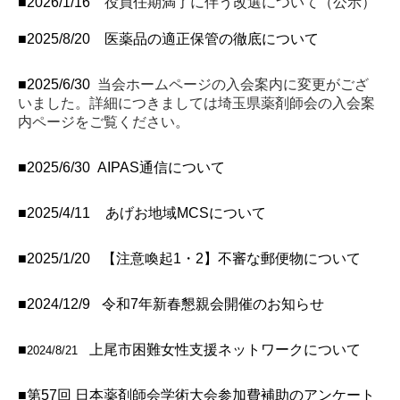
役員任期満了に伴う改選について（公示）
■
2026/1/16
■2025/8/20 医薬品の適正保管の徹底について
■2025/6/30
当会ホームページの入会案内に変更がござ
いました。
詳細につきましては埼玉県薬剤師会の入会案
内ページをご覧ください。
■2025/6/30
AIPAS通信について
■2025/4/11
あげお地域MCSについて
■2025/1/20
【注意喚起1・2】不審な郵便物について
■2024/12/9
令和7年新春懇親会開催のお知らせ
■
上尾市困難女性支援ネットワークについて
2024/8/21
■
第57回 日本薬剤師会学術大会参加費補助のアンケート