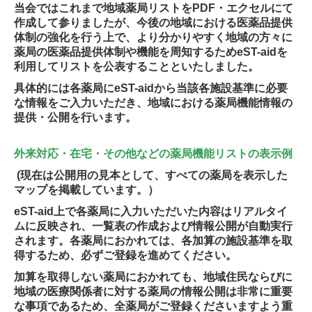
当会ではこれまで地域薬局リストをPDF・エクセルにて
作成して参りましたが、今後の地域における医薬品提供
体制の強化を行う上で、より分かりやすく地域の方々に
薬局の医薬品提供体制や機能を周知するためeST-aidを
利用してリストを公表することといたしました。
具体的には各薬局にeST-aidから当該各施設基準に必要
な情報をご入力いただき、地域における薬局機能情報の
提供・公開を行います。
外来対応・在宅・その他などの薬局機能リストの表示例
(現在は公開用の見本として、すべての薬局を表示した
マップを掲載しています。）
eST-aid上で各薬局に入力いただいた内容はリアルタイ
ムに反映され、一覧表の作成および情報公開が自動実行
されます。各薬局におかれては、各加算の施設基準を取
得するため、必ずご登録を進めてください。
加算を取得しない薬局におかれても、地域住民ならびに
地域の医療関係者に対する薬局の情報公開は非常に重要
な事項であるため、全薬局がご登録くださいますよう重