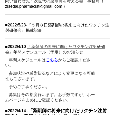
問い合わせ先：次世代の薬剤師を考える会 事務局（
zisedai.pharmacist@gmail.com
）
■
2022/5/23-『５月８日薬剤師の将来に向けたワクチン注
射研修会』掲載記事
■2022/4/10
-
『薬剤師の将来に向けたワクチン注射研修
会』年間スケジュール（予定）のお知らせ
年間スケジュールは
こちら
からご確認くださ
い。
参加状況や感染状況などにより変更になる可能
性もございます。
予めご了承ください。
募集はその都度行います。お手数ですが、ホー
ムページをまめにご確認ください。
「薬剤師の将来に向けたワクチン注射
■
2022/4/14
-